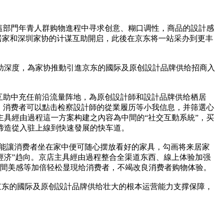
，這部門年青人群购物進程中寻求创意、糊口调性，商品的設計感
东居家和深圳家协的计谋互助開启，此後在京东将一站采办到更丰
助深度，為家协推動引進京东的國际及原创設計品牌供给招商入
互助中充任前沿流量阵地，為原创設計師和設計品牌供给栖居
，消费者可以點击检察設計師的從業履历等小我信息，并筛選心
具經由過程這一方案构建之內容為中間的“社交互動系統”，买
缔造從入驻上線到快速發展的快车道。
技能讓消费者坐在家中便可随心摆放看好的家具，勾画将来居家
人經济”趋向。京店主具經由過程整合全渠道东西、線上体验加强
空間美感等加倍轻松显現给消费者，不竭改良消费者购物体验。
京东的國际及原创設計品牌供给壮大的根本运营能力支撑保障，