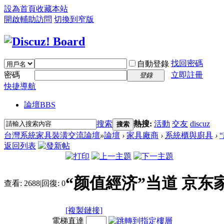
設為首頁
收藏本站
開啟輔助訪問
切換到窄版
找回密碼
自動登錄
密碼
立即註冊
登錄
快捷導航
論壇
BBS
搜索
熱搜:
活動
交友
discuz
搜索
台灣系統家具裝潢交流論壇
»
論壇
›
家具廠商
›
系統櫃與廚具
›
返回列表
“颜值經济”当道 京东
查看:
2688
|
回復:
0
[複製鏈接]
電梯直達