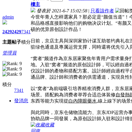
樓主
發表於 2021-6-7 15:02:58
|
只看該作者
admin
今世年青人怎样選家具？那必定是“颜值当道”！
和品格感直接影响他们的购物决议计划。“有颜又
硕的优异原创設計作品！
2429
2429
7341
日前，京店主具與深圳家协计谋互助签约典礼在
主題
帖子
積分
驻绿色通道及專属运营支撑，同時還将优先引入與
管理員
“窝者”频道作為京东居家聚焦年青用户需求量
地。入驻“窝者”频道的原创設計師，可以經由
仪設計師的產物和搭配方案。設計師經由過程平
通品牌、設計師和消费者的供需通道，实現良性
積分
以“窝者”為前端吸引培养精准消费人群，京东
7341
场景。搭配购為消费者举荐合适总体装修
自發熱
發消息
东西等能力实現從
白內障眼藥水
,線上線下的场
與此同時，京东仓储物流能力、京东JDP运营
协助品牌一同發展，為原创設計師入驻和設計缔
收藏
回復