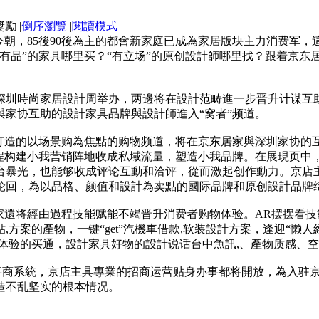
|
倒序瀏覽
|
閱讀模式
今朝，85後90後為主的都會新家庭已成為家居版块主力消费军
有品”的家具哪里买？“有立场”的原创設計師哪里找？跟着京
深圳時尚家居設計周举办，两邊将在設計范畴進一步晋升计谋互
家协互助的設計家具品牌與設計師進入“窝者”频道。
身打造的以场景购為焦點的购物频道，将在京东居家與深圳家协的
過程构建小我营销阵地收成私域流量，塑造小我品牌。在展現页中
台暴光，也能够收成评论互動和洽评，從而激起创作動力。京店主
轮回，為以品格、颜值和設計為卖點的國际品牌和原创設計品牌
居家還将經由過程技能赋能不竭晋升消费者购物体验。AR摆摆看
貼
,方案的產物，一键“get”
汽機車借款
,软装設計方案，逢迎“懒
景体验的买通，設計家具好物的設計说话
台中魚訊
,、產物质感、
办事商系統，京店主具專業的招商运营贴身办事都将開放，為入驻
造不乱坚实的根本情况。