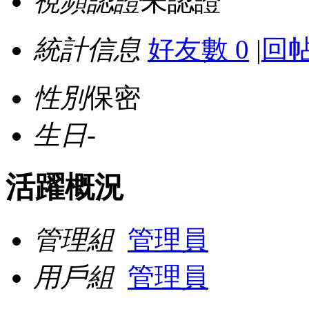
視頻認證
未認證
統計信息
好友數 0
|
回帖
性別
保密
生日
-
活躍概況
管理組
管理員
用戶組
管理員