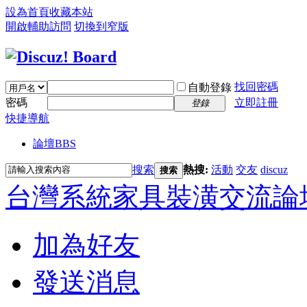
設為首頁
收藏本站
開啟輔助訪問
切換到窄版
找回密碼
自動登錄
密碼
立即註冊
登錄
快捷導航
論壇
BBS
搜索
熱搜:
活動
交友
discuz
搜索
台灣系統家具裝潢交流論
加為好友
發送消息