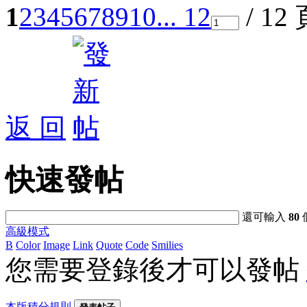
1
2
3
4
5
6
7
8
9
10
... 12
/ 12
返 回
快速發帖
還可輸入
80
高級模式
B
Color
Image
Link
Quote
Code
Smilies
您需要登錄後才可以發帖
本版積分規則