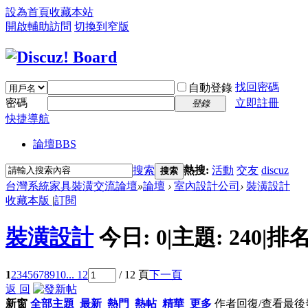
設為首頁
收藏本站
開啟輔助訪問
切換到窄版
找回密碼
自動登錄
密碼
立即註冊
登錄
快捷導航
論壇
BBS
搜索
熱搜:
活動
交友
discuz
搜索
台灣系統家具裝潢交流論壇
»
論壇
›
室內設計公司
›
裝潢設計
收藏本版
|
訂閱
裝潢設計
今日:
0
|
主題:
240
|
排名
1
2
3
4
5
6
7
8
9
10
... 12
/ 12 頁
下一頁
返 回
新窗
全部主題
最新
熱門
熱帖
精華
更多
作者
回復/查看
最後