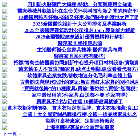
四川防火醫院門大揭秘:特點、分類與應用全知道
醫療器械外觀設計:在生命关怀與科技创新之間的精密平
12個醫用跨界好物,省錢又好用,你們醫生的嘴也太严了吧
2025全國醫院設計十大公司排名及專業解析
2025全國醫院建筑設計公司排名 top5 專業能力解析
2025全國醫院建筑設計優質機構排行解析
醫院家具就找康思源
主治醫师辦公室家具推荐:醫师家具布局
醫療家具系列都有哪些?
招標/青島生物醫藥协同創新中心提升項目材料設备(實驗家
越来越多人不買這7種家具,缺点太明顯,建议看看代替方
软體家具企業抗跌,营收增速分化毛利率全體上扬
古典韵味與現代設計的邂逅:新古典红木家具的别样风
“買完就後悔”的15種家具:買前“香饽饽”,買後“智商税”
家中最没用的5件家具,白送都不要,你家有嗎?
買家具不纠结!记住這 10個關键词就够了
實木衣柜定制價格、實木衣柜定制品牌、實木衣柜推薦:良工
全國十大全屋定制品牌排行榜,全國一線品牌家具排名
塔斯汀桌椅廠家、定制桌椅廠家
上海有哪些專業的全屋定制廠家
下一頁 »